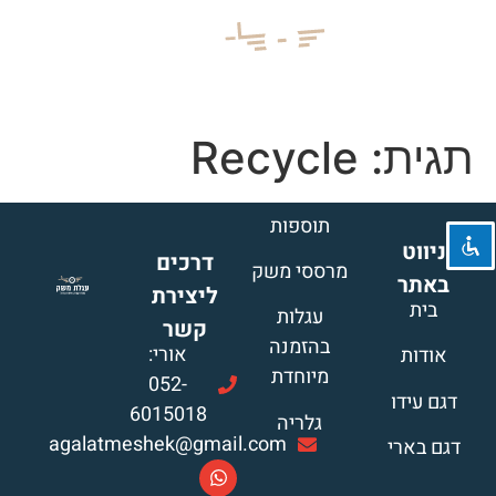
השבת את ההבזקים
visibility_off
תגית:
Recycle
סמן כותרות
title
צבע רקע
settings
תוספות
ניווט
זום (הקטנה)
zoom_out
דרכים
מרססי משק
באתר
זום (הגדלה)
ליצירת
zoom_in
בית
עגלות
קשר
הקטנת גופן
remove_circle_outline
בהזמנה
אורי:
אודות
מיוחדת
הגדלת גופן
add_circle_outline
052-
דגם עידו
6015018
גופן קריא
spellcheck
גלריה
agalatmeshek@gmail.com
דגם בארי
ניגודיות בהירה
brightness_high