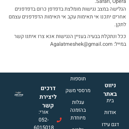
Safari, Opera.
הגלישה במצב נגישות מומלצת בדפדפן כרום בדפדפנים
אחרים יתכנו אי תאימות עקב אי תאימות הדפדפנים עצמם
לתקן.
ככל ונתקלת בבעיה בעניין הנגישות אנא צרו איתנו קשר
במייל: Agalatmeshek@gmail.com
תוספות
ניווט
דרכים
מרססי משק
באתר
ליצירת
בית
עגלות
קשר
בהזמנה
אורי:
אודות
מיוחדת
052-
דגם עידו
6015018