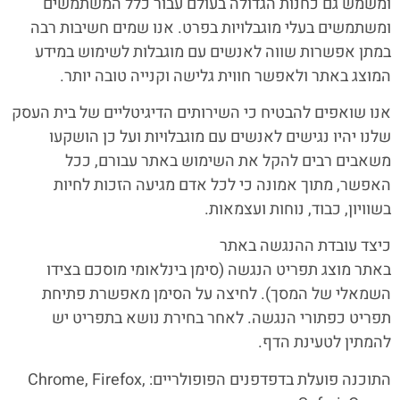
ומשמש גם כחנות הגדולה בעולם עבור כלל המשתמשים
הוסף קו תחתון לקישורים
format_underlined
ומשתמשים בעלי מוגבלויות בפרט. אנו שמים חשיבות רבה
סמן קישורים
font_download
במתן אפשרות שווה לאנשים עם מוגבלות לשימוש במידע
המוצג באתר ולאפשר חווית גלישה וקנייה טובה יותר.
לאפס
cached
את
אנו שואפים להבטיח כי השירותים הדיגיטליים של בית העסק
כל
האפשרויות
שלנו יהיו נגישים לאנשים עם מוגבלויות ועל כן הושקעו
משאבים רבים להקל את השימוש באתר עבורם, ככל
האפשר, מתוך אמונה כי לכל אדם מגיעה הזכות לחיות
בשוויון, כבוד, נוחות ועצמאות.
כיצד עובדת ההנגשה באתר
באתר מוצג תפריט הנגשה (סימן בינלאומי מוסכם בצידו
השמאלי של המסך). לחיצה על הסימן מאפשרת פתיחת
תפריט כפתורי הנגשה. לאחר בחירת נושא בתפריט יש
להמתין לטעינת הדף.
התוכנה פועלת בדפדפנים הפופולריים: Chrome, Firefox,