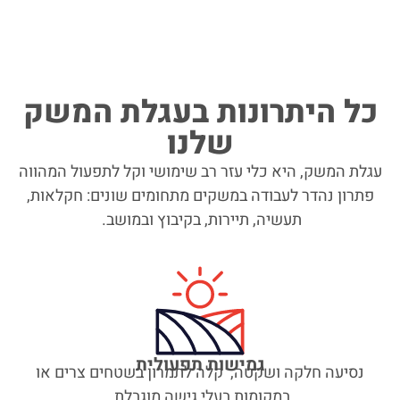
הוסף קו תחתון לקישורים
format_underlined
סמן קישורים
font_download
לאפס
cached
את
כל היתרונות בעגלת המשק
כל
שלנו
האפשרויות
עגלת המשק, היא כלי עזר רב שימושי וקל לתפעול המהווה
פתרון נהדר לעבודה במשקים מתחומים שונים: חקלאות,
תעשיה, תיירות, בקיבוץ ובמושב.
גמישות תפעולית
נסיעה חלקה ושקטה, קלה לתמרון בשטחים צרים או
במקומות בעלי גישה מוגבלת.