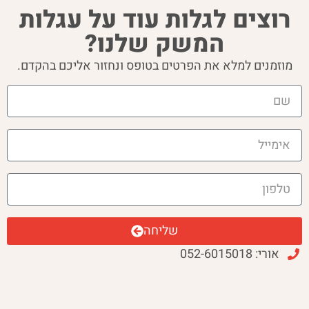
הוסף קו תחתון לקישורים
format_underlined
רוצים לגלות עוד על עגלות
סמן קישורים
font_download
המשק שלנו?
לאפס
cached
מוזמנים למלא את הפרטים בטופס ונחזור אליכם בהקדם.
את
כל
האפשרויות
שליחה
אורי: 052-6015018