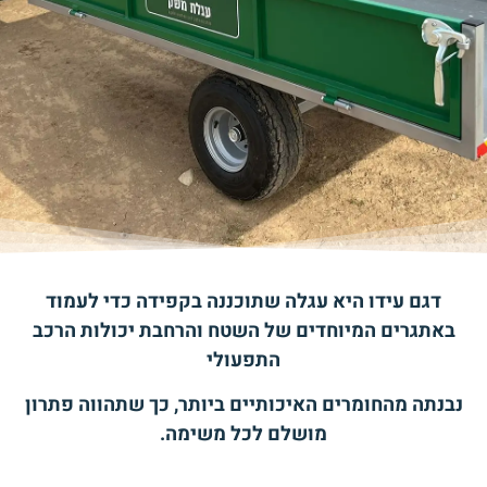
הוסף קו תחתון לקישורים
format_underlined
סמן קישורים
font_download
לאפס
cached
את
כל
האפשרויות
דגם עידו היא עגלה שתוכננה בקפידה כדי לעמוד
באתגרים המיוחדים של השטח והרחבת יכולות הרכב
התפעולי
נבנתה מהחומרים האיכותיים ביותר, כך שתהווה פתרון
מושלם לכל משימה.