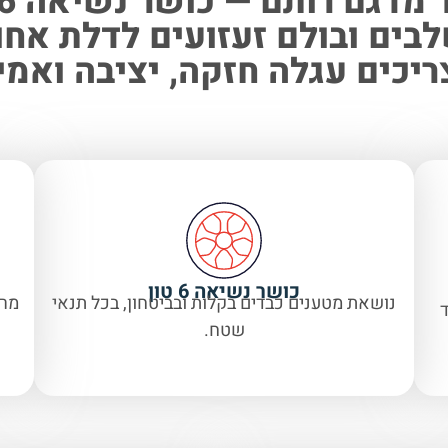
נה הידראולית 4 שלבים ובולם זעזועים ל
כים עגלה חזקה, יציבה ואמינה
כושר נשיאה 6 טון
נושאת מטענים כבדים בקלות ובביטחון, בכל תנאי
מרי
ד
שטח.