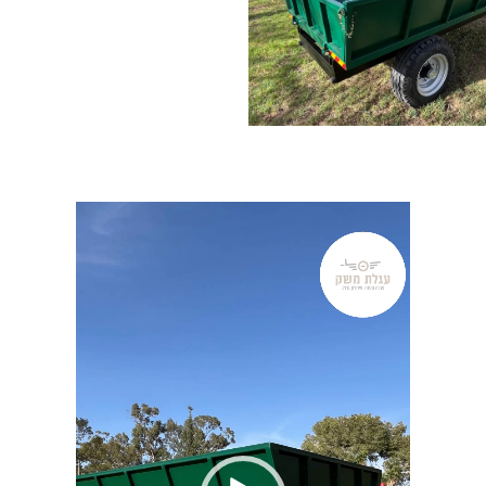
נגן
וידאו