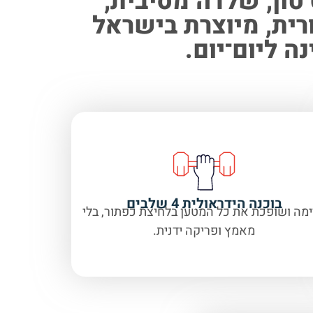
עגלת הייבר לטרקטור מדגם רותם — כושר נשיאה 6 טון, שלדה מסיבית,
דלת אחורית, מיוצרת בישראל
 ליום־יום.
בוכנה הידראולית 4 שלבים
מה ושופכת את כל המטען בלחיצת כפתור, בלי
מאמץ ופריקה ידנית.