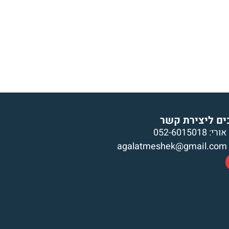
גלה
מרססי משק
עגלות בהזמנה מיוחדת
גל
ים ליצירת קשר
אורי: 052-6015018
agalatmeshek@gmail.com