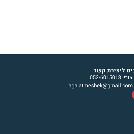
גלה
מרססי משק
עגלות בהזמנה מיוחדת
גל
ים ליצירת קשר
אורי: 052-6015018
agalatmeshek@gmail.com