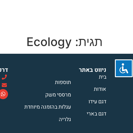
בית
אודות
דגמי העגלות
תוספות לע
יצירת קשר
תגית:
Ecology
ניווט באתר
דרכ
בית
תוספות
אודות
מרססי משק
דגם עידו
עגלות בהזמנה מיוחדת
דגם בארי
גלריה