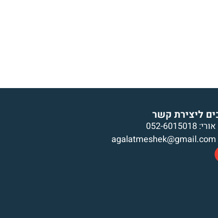
גלה
מרססי משק
עגלות בהזמנה מיוחדת
גל
ים ליצירת קשר
אורי: 052-6015018
agalatmeshek@gmail.com