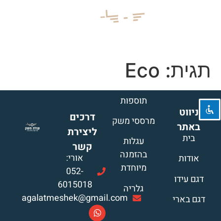
השבת את ההבזקים
visibility_off
תגית:
Eco
סמן כותרות
title
צבע רקע
settings
תוספות
ניווט
זום (הקטנה)
zoom_out
דרכים
מרססי משק
באתר
זום (הגדלה)
ליצירת
zoom_in
בית
עגלות
קשר
הקטנת גופן
remove_circle_outline
בהזמנה
אורי:
אודות
מיוחדת
הגדלת גופן
add_circle_outline
052-
דגם עידו
6015018
גופן קריא
spellcheck
גלריה
agalatmeshek@gmail.com
דגם בארי
ניגודיות בהירה
brightness_high