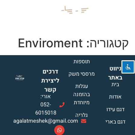
השבת את ההבזקים
visibility_off
קטגוריה:
Enviroment
סמן כותרות
title
צבע רקע
settings
תוספות
ניווט
זום (הקטנה)
zoom_out
דרכים
מרססי משק
באתר
זום (הגדלה)
ליצירת
zoom_in
בית
עגלות
קשר
הקטנת גופן
remove_circle_outline
בהזמנה
אורי:
אודות
מיוחדת
הגדלת גופן
add_circle_outline
052-
דגם עידו
6015018
גופן קריא
spellcheck
גלריה
agalatmeshek@gmail.com
דגם בארי
ניגודיות בהירה
brightness_high